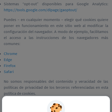
Sistemas “opt-out” disponibles para Google Analytics:
https://tools.google.com/dlpage/gaoptout/
Puedes – en cualquier momento – elegir qué cookies quiere
poner en funcionamiento en este sitio web al modificar la
configuración del navegador. A modo de ejemplo, facilitamos
el acceso a las instrucciones de los navegadores más
comunes:
Chrome
Edge
Firefox
Safari
No somos responsables del contenido y veracidad de las
políticas de privacidad de los terceros referenciadas en esta
política de cookies.
¿Cuándo se actualiza esta política de cookies?
Podemos modificar esta Política de Cookies para cumplir con